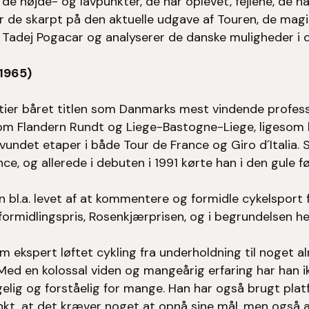
e højde- og lavpunkter, de har oplevet, fejlene, de ha
ller de skarpt på den aktuelle udgave af Touren, de mag
Tadej Pogacar og analyserer de danske muligheder i
f.1965)
rtier båret titlen som Danmarks mest vindende professi
om Flandern Rundt og Liege-Bastogne-Liege, ligesom 
 vundet etaper i både Tour de France og Giro d´Italia.
ce, og allerede i debuten i 1991 kørte han i den gule fø
n bl.a. levet af at kommentere og formidle cykelsport f
formidlingspris, Rosenkjærprisen, og i begrundelsen hed
m ekspert løftet cykling fra underholdning til noget 
 Med en kolossal viden og mangeårig erfaring har han i
lig og forståelig for mange. Han har også brugt platf
kt, at det kræver noget at opnå sine mål, men også 