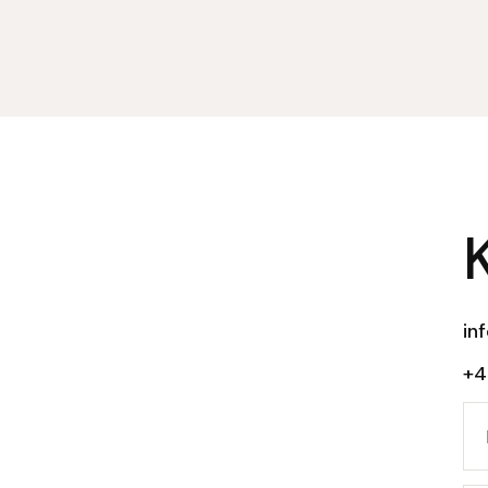
in
+4