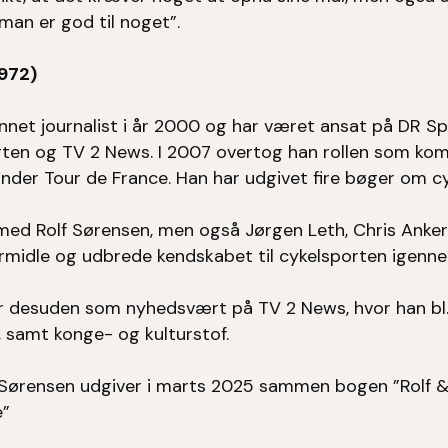
man er god til noget”.
1972)
nnet journalist i år 2000 og har været ansat på DR Sp
ten og TV 2 News. I 2007 overtog han rollen som ko
under Tour de France. Han har udgivet fire bøger om cy
med Rolf Sørensen, men også Jørgen Leth, Chris Anker 
rmidle og udbrede kendskabet til cykelsporten igennem
er desuden som nyhedsvært på TV 2 News, hvor han bl
, samt konge- og kulturstof.
 Sørensen udgiver i marts 2025 sammen bogen ”Rolf & R
e”