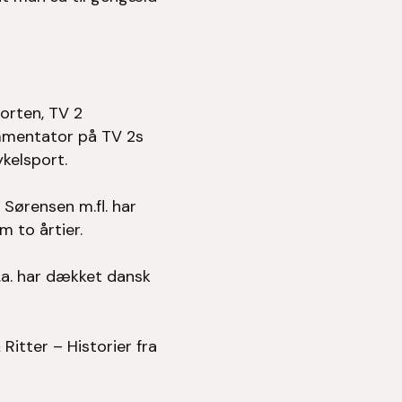
orten, TV 2
mmentator på TV 2s
kelsport.
Sørensen m.fl. har
 to årtier.
.a. har dækket dansk
itter – Historier fra