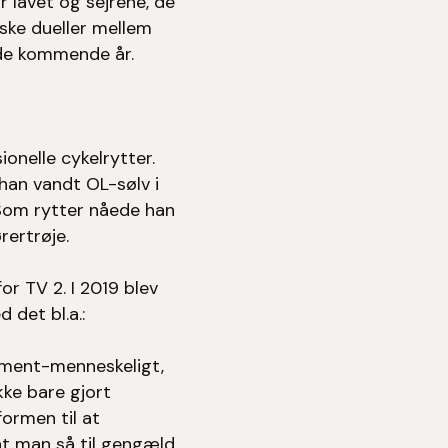
r lavet og sejrene, de
iske dueller mellem
 de kommende år.
onelle cykelrytter.
han vandt OL-sølv i
 Som rytter nåede han
rertrøje.
or TV 2. I 2019 blev
 det bl.a.:
alment-menneskeligt,
kke bare gjort
ormen til at
at man så til gengæld