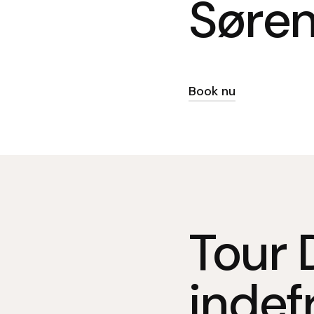
Søre
Book nu
Tour 
indef