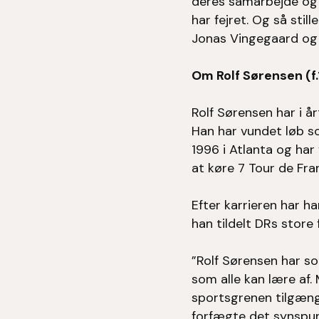
deres samarbejde og d
har fejret. Og så sti
Jonas Vingegaard og 
Om Rolf Sørensen (
Rolf Sørensen har i å
Han har vundet løb s
1996 i Atlanta og har
at køre 7 Tour de Fran
Efter karrieren har ha
han tildelt DRs store 
”Rolf Sørensen har so
som alle kan lære af.
sportsgrenen tilgænge
forfægte det synspun