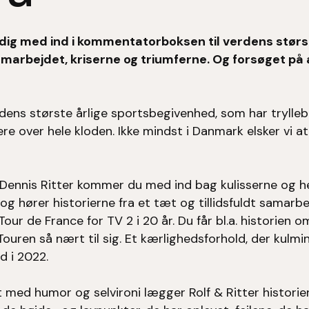
r dig med ind i kommentatorboksen til verdens stør
amarbejdet, kriserne og triumferne. Og forsøget på a
rdens største årlige sportsbegivenhed, som har trylle
ere over hele kloden. Ikke mindst i Danmark elsker vi a
Dennis Ritter kommer du med ind bag kulisserne og hel
 hører historierne fra et tæt og tillidsfuldt samarbe
r de France for TV 2 i 20 år. Du får bl.a. historien o
ouren så nært til sig. Et kærlighedsforhold, der kulm
d i 2022.
t med humor og selvironi lægger Rolf & Ritter histori