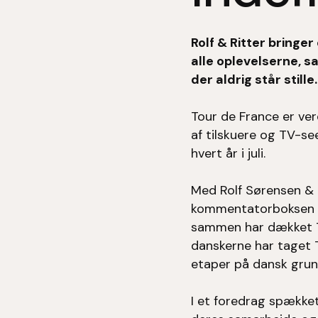
Rolf & Ritter bringe
alle oplevelserne, s
der aldrig står stille.
Tour de France er ve
af tilskuere og TV-se
hvert år i juli.
Med Rolf Sørensen & 
kommentatorboksen og
sammen har dækket Tou
danskerne har taget T
etaper på dansk grun
I et foredrag spække