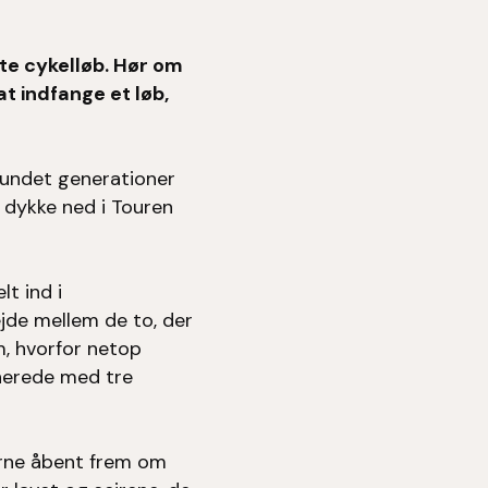
ste cykelløb. Hør om
t indfange et løb,
bundet generationer
t dykke ned i Touren
t ind i
jde mellem de to, der
m, hvorfor netop
inerede med tre
erne åbent frem om