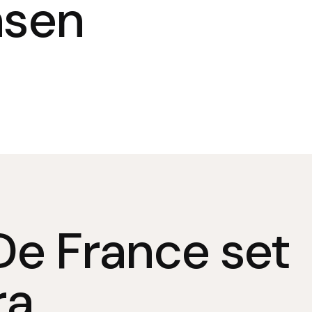
nsen
De France set
ra